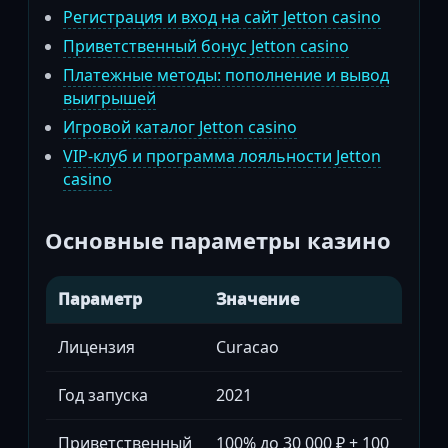
Регистрация и вход на сайт Jetton casino
Приветственный бонус Jetton casino
Платежные методы: пополнение и вывод
выигрышей
Игровой каталог Jetton casino
VIP-клуб и программа лояльности Jetton
casino
Основные параметры казино
Параметр
Значение
Лицензия
Curacao
Год запуска
2021
Приветственный
100% до 30 000 ₽ + 100