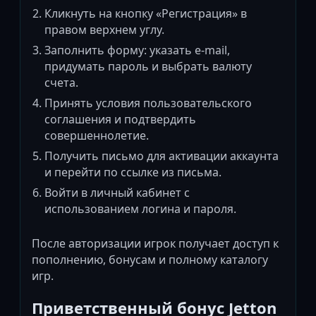
Кликнуть на кнопку «Регистрация» в
правом верхнем углу.
Заполнить форму: указать e-mail,
придумать пароль и выбрать валюту
счета.
Принять условия пользовательского
соглашения и подтвердить
совершеннолетие.
Получить письмо для активации аккаунта
и перейти по ссылке из письма.
Войти в личный кабинет с
использованием логина и пароля.
После авторизации игрок получает доступ к
пополнению, бонусам и полному каталогу
игр.
Приветственный бонус Jetton